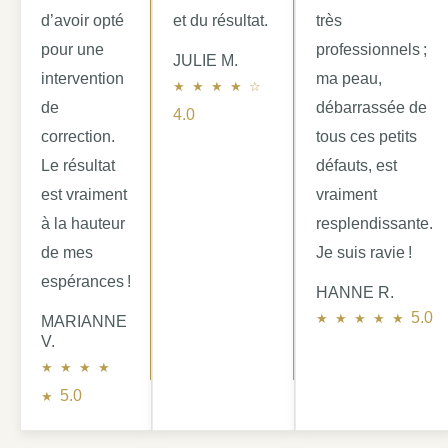
d’avoir opté
et du résultat.
très
pour une
professionnels ;
JULIE M.
intervention
ma peau,
4.0 out of 5.0 stars
de
débarrassée de
4.0
correction.
tous ces petits
Le résultat
défauts, est
est vraiment
vraiment
à la hauteur
resplendissante.
de mes
Je suis ravie !
espérances !
HANNE R.
5.0 o
5.0
MARIANNE
V.
5.0 out of 5.0 stars
5.0