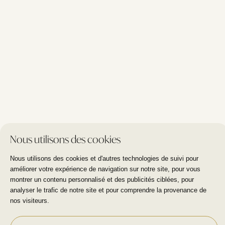
I Care Clinic
Molenweg 12/1 - Wezembeek Oppem
+32 479 09 44 00
I Care Clinic
Duisburgsesteenweg 18 - Tervuren
+32 470 18 81 87
Politique de confidentialité
disclaimer
Marketing
by Plug
-
-
Nous utilisons des cookies
Nous utilisons des cookies et d'autres technologies de suivi pour
améliorer votre expérience de navigation sur notre site, pour vous
montrer un contenu personnalisé et des publicités ciblées, pour
analyser le trafic de notre site et pour comprendre la provenance de
nos visiteurs.