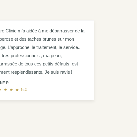
are Clinic m’a aidée à me débarrasser de la
perose et des taches brunes sur mon
ge. L’approche, le traitement, le service...
t très professionnels ; ma peau,
arrassée de tous ces petits défauts, est
ment resplendissante. Je suis ravie !
NE R.
5.0 out of 5.0 stars
5.0