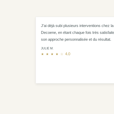
J’ai déjà subi plusieurs interventions chez la
Decoene, en étant chaque fois très satisfait
son approche personnalisée et du résultat.
JULIE M.
4.0 out of 5.0 stars
4.0