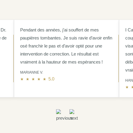
 Dr.
Pendant des années, j’ai souffert de mes
I C
e de
paupières tombantes. Je suis ravie d’avoir enfin
cou
osé franchir le pas et d’avoir opté pour une
visa
intervention de correction. Le résultat est
son
vraiment à la hauteur de mes espérances !
déb
vrai
MARIANNE V.
5.0 out of 5.0 stars
5.0
HAN